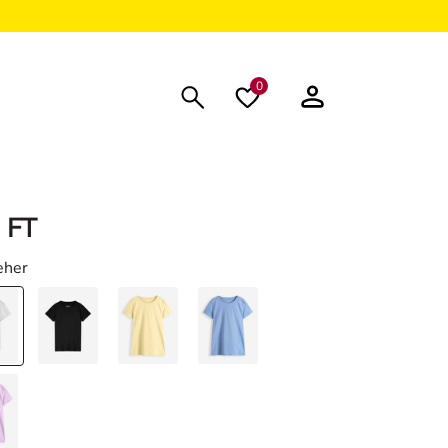
0
 FT
feher