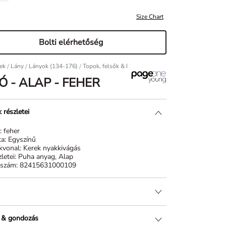
Size Chart
Bolti elérhetőség
ek
/
Lány
/
Lányok (134-176)
/
Topok, felsők & blúzok
Póló - Alap - feher
Ó - ALAP - FEHER
 részletei
n:
feher
ta:
Egyszínű
kvonal:
Kerek nyakkivágás
letei:
Puha anyag, Alap
kszám:
82415631000109
 & gondozás