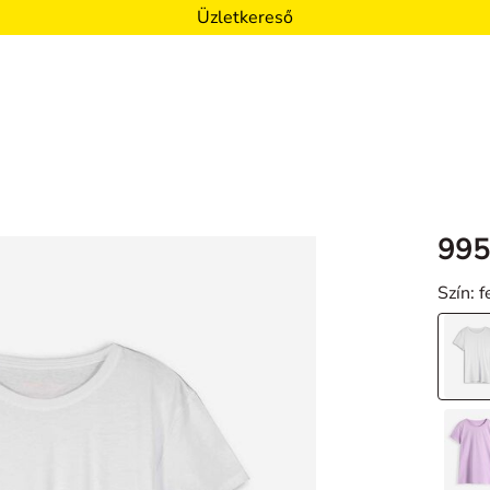
Üzletkereső
995
Szín
: 