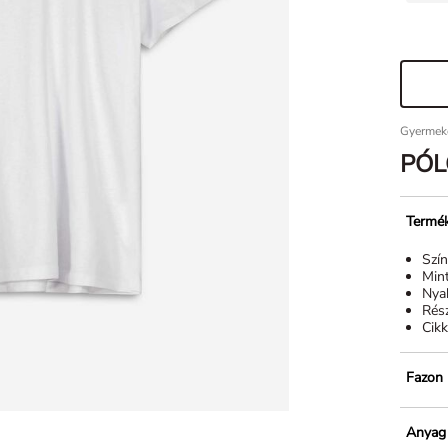
Gyermek
PÓL
Termék
Szí
Min
Nya
Rész
Cik
Fazon
Anyag