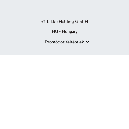
© Takko Holding GmbH
HU - Hungary
Promóciós feltételek
A termék már nem elérhető
Sajnáljuk, de a keresett termék már nem része a kínálatunknak.