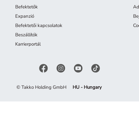
Befektetők
Ad
Expanzió
Be
Befektetői kapcsolatok
Co
Beszállítók
Karrierportál
© Takko Holding GmbH
HU - Hungary
 Merítsen ihletet a jelenlegi kollekcióból.