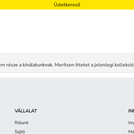
Üzletkereső
m része a kínálatunknak. Merítsen ihletet a jelenlegi kollekció
VÁLLALAT
IN
Rólunk
Im
Sajtó
Me