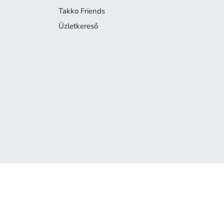
Takko Friends
Üzletkereső
A termék már nem elérhető
Sajnáljuk, de a keresett termék már nem része a kínálatunknak.