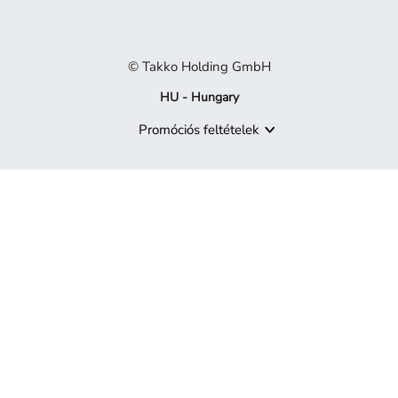
© Takko Holding GmbH
HU - Hungary
Promóciós feltételek
A termék már nem elérhető
Sajnáljuk, de a keresett termék már nem része a kínálatunknak.