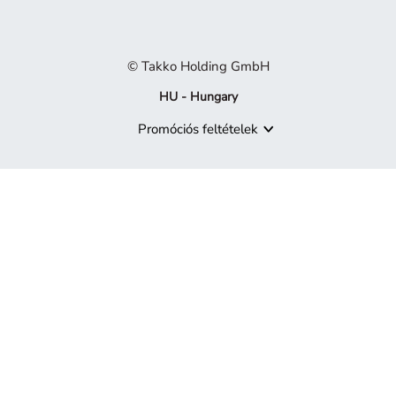
© Takko Holding GmbH
HU - Hungary
Promóciós feltételek
A termék már nem elérhető
Sajnáljuk, de a keresett termék már nem része a kínálatunknak.