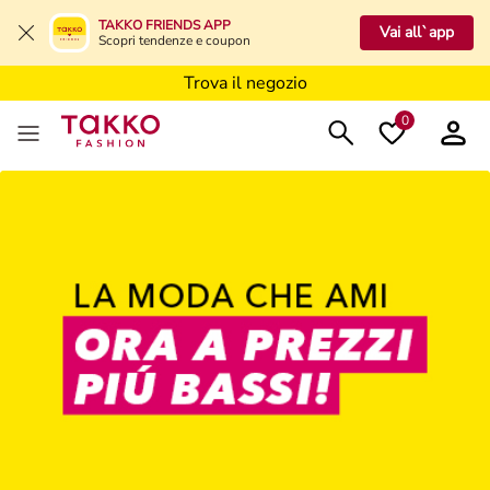
Trova il negozio
TAKKO FRIENDS APP
Vai all`app
Scopri tendenze e coupon
Trova il negozio
Trova il negozio
0