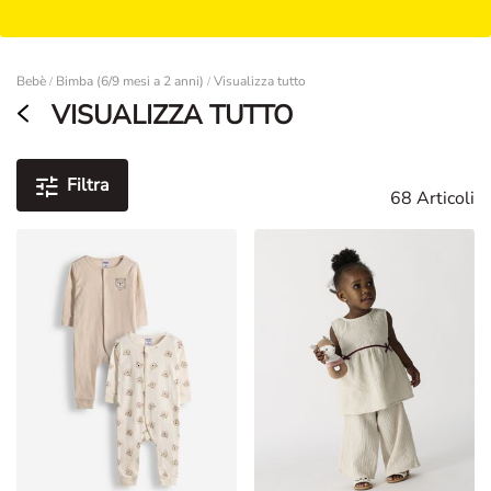
Damen
Bebè
Bimba (6/9 mesi a 2 anni)
Visualizza tutto
/
/
VISUALIZZA TUTTO
Filtra
68 Articoli