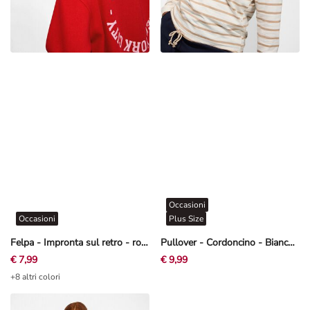
Occasioni
Occasioni
Plus Size
Felpa - Impronta sul retro - rosso
Pullover - Cordoncino - Bianco sporco
€ 7,99
€ 9,99
+8 altri colori