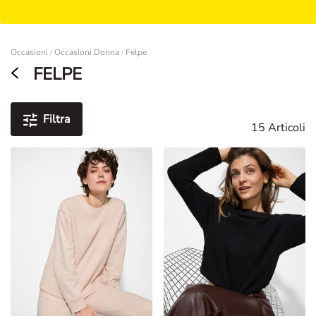
Damen
Occasioni
Occasioni Donna
Felpe
/
/
FELPE
Filtra
15 Articoli