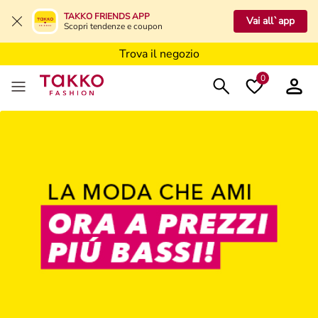
Trova il negozio
TAKKO FRIENDS APP
Vai all`app
Scopri tendenze e coupon
Trova il negozio
Trova il negozio
0