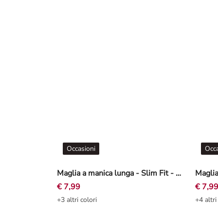
Occasioni
Occa
Maglia a manica lunga - Slim Fit - marrone
Maglia
€ 7,99
€ 7,9
+3 altri colori
+4 altri