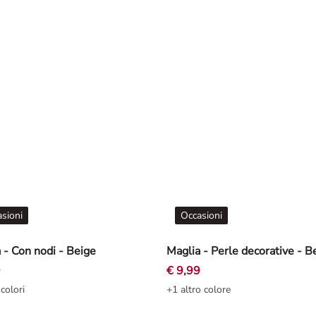
sioni
Occasioni
 - Con nodi - Beige
Maglia - Perle decorative - B
9
€ 9,99
 colori
+1 altro colore