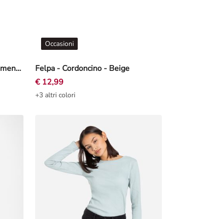
Occasioni
Maglia a manica lunga - Statement - Beige
Felpa - Cordoncino - Beige
€ 12,99
+3 altri colori