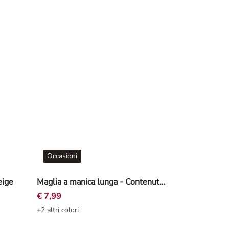
Occasioni
eige
Maglia a manica lunga - Contenuto di modal - Rosa chiaro
€ 7,99
+2 altri colori