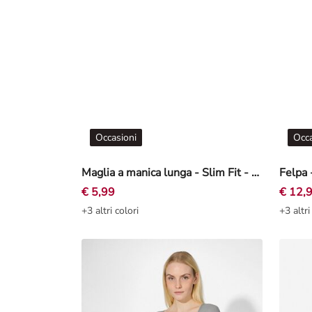
Occasioni
Occa
Maglia a manica lunga - Slim Fit - Bianco sporco
Felpa 
€ 5,99
€ 12,
+3 altri colori
+3 altri