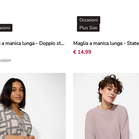
Occasioni
sioni
Plus Size
Maglia a manica lunga - Doppio strato - Nero
9
€ 14,99
 colori