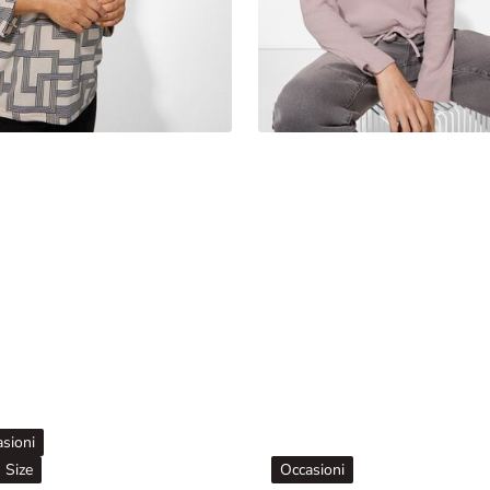
sioni
 Size
Occasioni