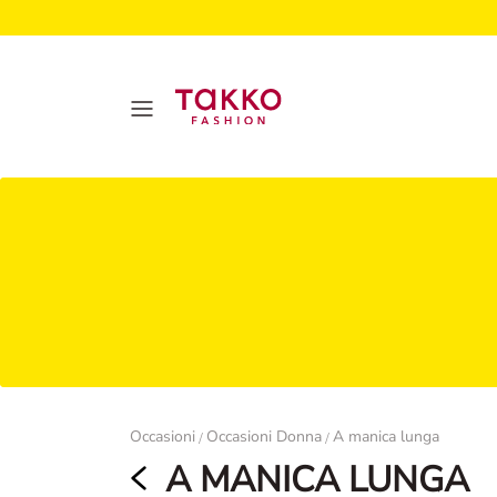
Damen
Occasioni
Occasioni Donna
A manica lunga
/
/
A MANICA LUNGA