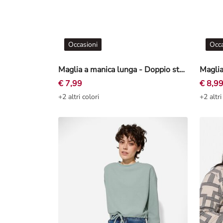
Occasioni
Occa
Maglia a manica lunga - Doppio strato - grigio
€ 7,99
€ 8,9
+2 altri colori
+2 altri