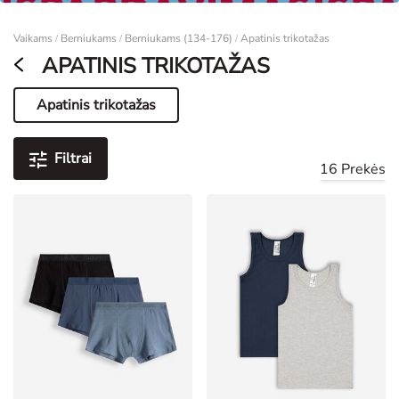
Moterims
Vaikams
Berniukams
Berniukams (134-176)
Apatinis trikotažas
/
/
/
APATINIS TRIKOTAŽAS
Apatinis trikotažas
Dabartinis puslapis
Filtrai
16 Prekės