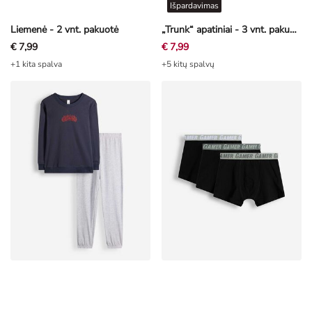
Išpardavimas
Liemenė - 2 vnt. pakuotė
„Trunk“ apatiniai - 3 vnt. pakuotė
€ 7,99
€ 7,99
+1 kita spalva
+5 kitų spalvų