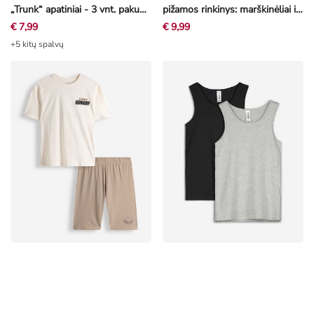
„Trunk“ apatiniai - 3 vnt. pakuotė
pižamos rinkinys: marškinėliai ir šortai - Kempiniukas - įvairių spalvų
€ 7,99
€ 9,99
+5 kitų spalvų