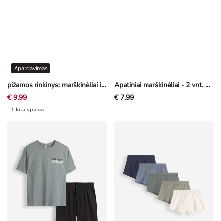
Išpardavimas
pižamos rinkinys: marškinėliai ir šortai - Raštų mišinys - įvairių spalvų
Apatiniai marškinėliai - 2 vnt. pakuotė
€ 9,99
€ 7,99
+1 kita spalva