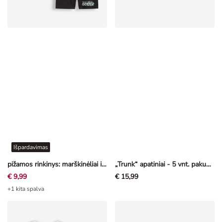
Išpardavimas
pižamos rinkinys: marškinėliai ir šortai - Raštų mišinys - įvairių spalvų
„Trunk“ apatiniai - 5 vnt. pakuotė
€ 9,99
€ 15,99
+1 kita spalva