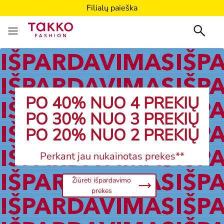
Filialų paieška
PO 40% NUO 4 PREKIŲ
PO 30% NUO 3 PREKIŲ
PO 20% NUO 2 PREKIŲ
Perkant jau nukainotas prekes**
Žiūrėti išpardavimo
prekes