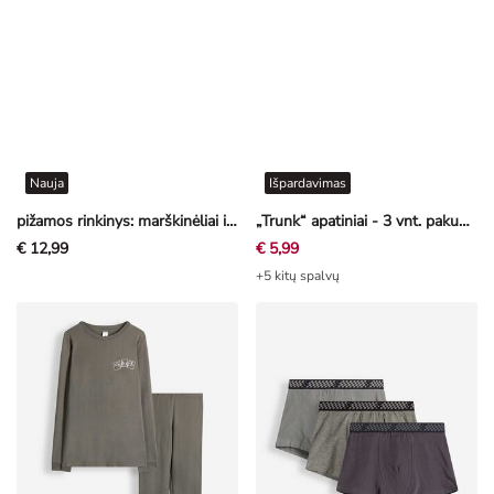
Nauja
Išpardavimas
pižamos rinkinys: marškinėliai ir kelnės - Su paveikslėliais - įvairių spalvų
„Trunk“ apatiniai - 3 vnt. pakuotė
€ 12,99
€ 5,99
+5 kitų spalvų