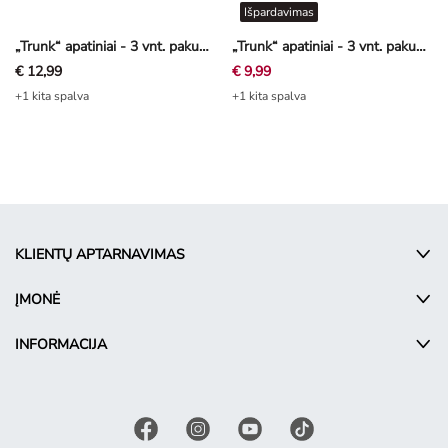
Išpardavimas
„Trunk“ apatiniai - 3 vnt. pakuotė
„Trunk“ apatiniai - 3 vnt. pakuotė
€ 12,99
€ 9,99
+1 kita spalva
+1 kita spalva
KLIENTŲ APTARNAVIMAS
ĮMONĖ
INFORMACIJA