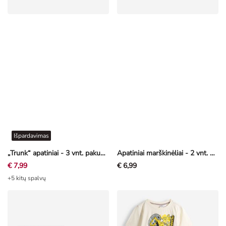
Išpardavimas
„Trunk“ apatiniai - 3 vnt. pakuotė
Apatiniai marškinėliai - 2 vnt. pakuotė
€ 7,99
€ 6,99
+5 kitų spalvų