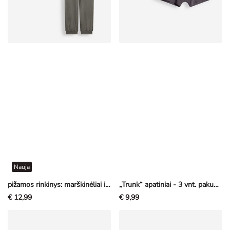
Nauja
pižamos rinkinys: marškinėliai ir kelnės - Su paveikslėliais - tamsiai pilka
„Trunk“ apatiniai - 3 vnt. pakuotė
€ 12,99
€ 9,99