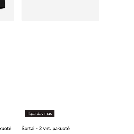
Išpardavimas
akuotė
Šortai - 2 vnt. pakuotė