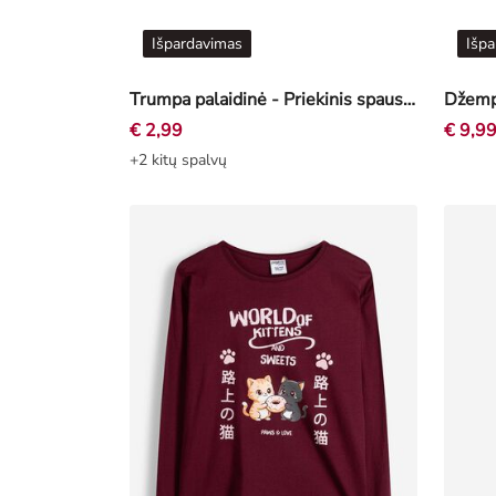
Išpardavimas
Išpa
Trumpa palaidinė - Priekinis spausdinimas - melynas
Džempe
€ 2,99
€ 9,9
+2 kitų spalvų