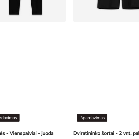
rdavimas
Išpardavimas
s - Vienspalviai - juoda
Dviratininko šortai - 2 vnt. p