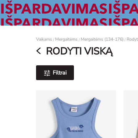
Moterims
Vaikams
Mergaitėms
Mergaitėms (134-176)
Rodyt
/
/
/
RODYTI VISKĄ
Filtrai