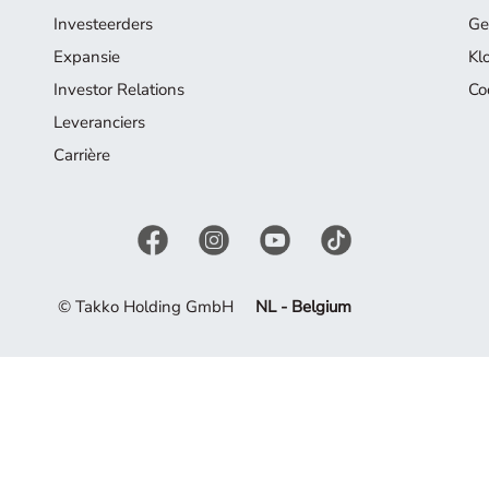
Investeerders
Ge
Expansie
Kl
Investor Relations
Co
Leveranciers
Carrière
© Takko Holding GmbH
NL - Belgium
el uit van ons assortiment. Laat u inspireren door de huidige c