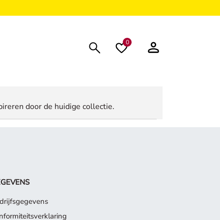
0
ireren door de huidige collectie.
EGEVENS
drijfsgegevens
nformiteitsverklaring