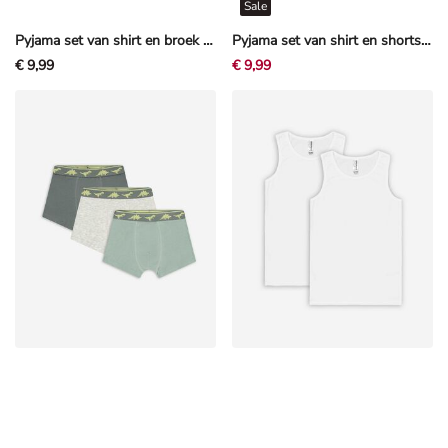
Sale
Pyjama set van shirt en broek - Motief all-over - Beige
Pyjama set van shirt en shorts - Spiderman - Veelkleurig
€ 9,99
€ 9,99