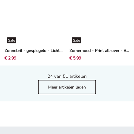
Sale
Sale
Zonnebril - gespiegeld - Lichtgroen
Zomerhoed - Print all-over - Beige
€ 2,99
€ 5,99
24
van 51 artikelen
Meer artikelen laden