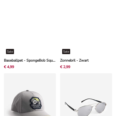
Sale
Sale
Baseballpet - SpongeBob SquarePants - Zwart
Zonnebril - Zwart
€ 4,99
€ 2,99