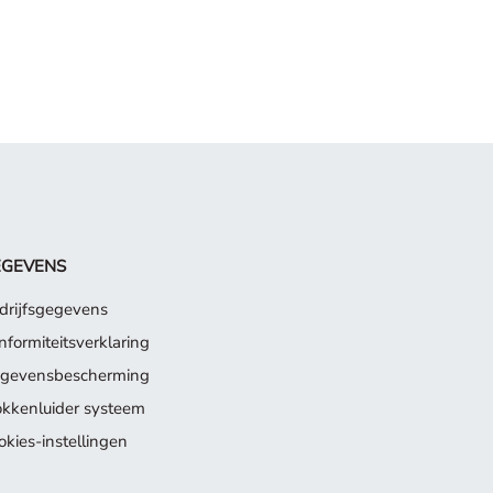
EGEVENS
drijfsgegevens
nformiteitsverklaring
gevensbescherming
okkenluider systeem
okies-instellingen