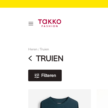
Dames
Heren
Truien
/
TRUIEN
Filteren