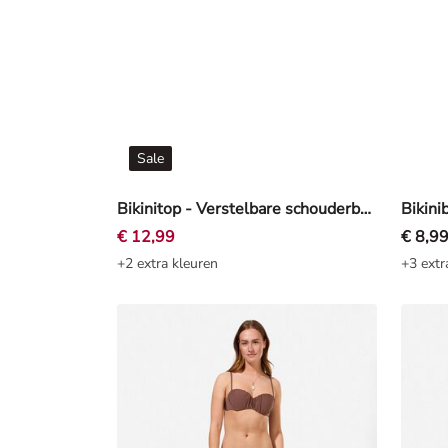
Sale
Bikinitop - Verstelbare schouderbandjes - Kaki
Bikini
€ 12,99
€ 8,9
+2 extra kleuren
+3 extr