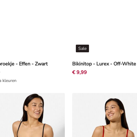
Sale
broekje - Effen - Zwart
Bikinitop - Lurex - Off-White
9
€ 9,99
a kleuren