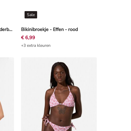
Sale
Bikinitop - Verstelbare schouderbandjes - rood
Bikinibroekje - Effen - rood
€ 6,99
+3 extra kleuren