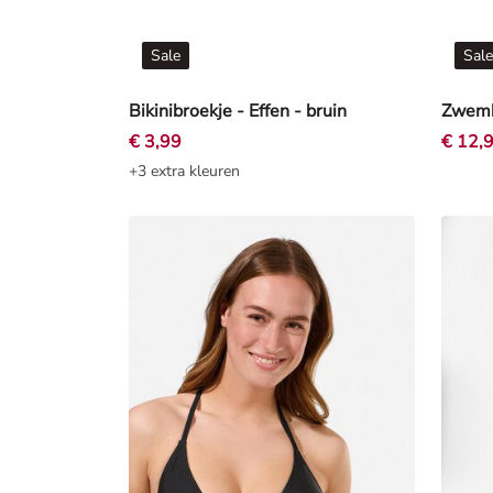
Sale
Sale
Bikinibroekje - Effen - bruin
Zwembr
€ 3,99
€ 12,
+3 extra kleuren