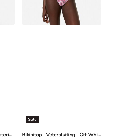
Sale
Bikinitop - Gestructureerd materiaal - Beige
Bikinitop - Vetersluiting - Off-White