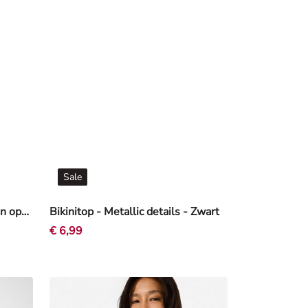
Sale
Bikinibroekje - Vetersluitingen opzij - bruin
Bikinitop - Metallic details - Zwart
€ 6,99