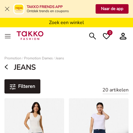
Zoek een winkel
TAKKO FRIENDS APP
Naar de app
Ontdek trends en coupons
Zoek een winkel
Zoek een winkel
0
Dames
Promotion
Promotion Dames
Jeans
/
/
JEANS
Filteren
20 artikelen