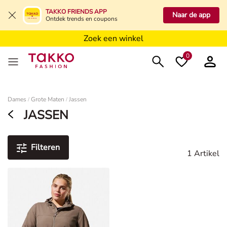
Zoek een winkel
TAKKO FRIENDS APP
Naar de app
Ontdek trends en coupons
Zoek een winkel
Zoek een winkel
0
Dames
Dames
Grote Maten
Jassen
/
/
JASSEN
Filteren
1 Artikel