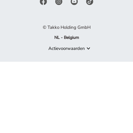
© Takko Holding GmbH
NL - Belgium
Actievoorwaarden
Product niet meer beschikbaar
Sorry, maar het product waarnaar je zoekt, maakt niet langer de