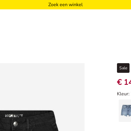
Zoek een winkel
Sale
€ 1
Kleur
: