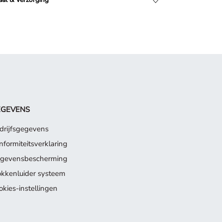
EGEVENS
drijfsgegevens
nformiteitsverklaring
gevensbescherming
okkenluider systeem
okies-instellingen