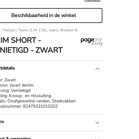
Beschikbaarheid in de winkel
/
Meisjes
/
Teens (134-176)
/
Jeans, Broeken & Leggings
Denim short - Vernietigd 
IM SHORT -
NIETIGD - ZWART
tdetails
ur:
Zwart
roon:
zwart denim
sing:
Vernietigd
ting:
Knoop- en ritssluiting
ils:
Onafgewerkte randen, Steekzakken
ikelnummer:
82479331010202
rm
aal & verzorging