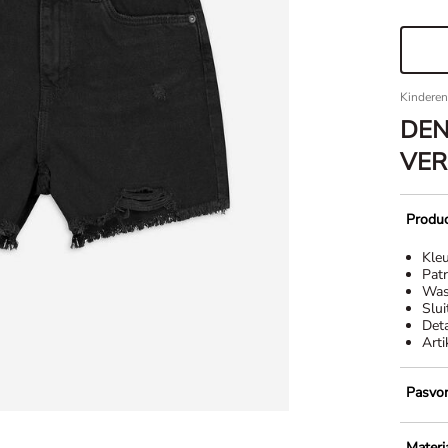
Kinderen
DEN
VER
Produc
Kle
Pat
Was
Slui
Deta
Art
Pasvo
Materi