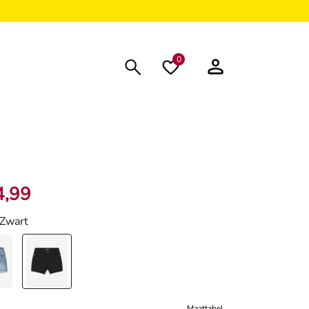
0
4,99
 Zwart
Maattabel