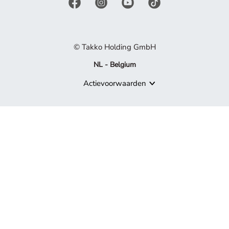
© Takko Holding GmbH
NL - Belgium
Actievoorwaarden
Product niet meer beschikbaar
Sorry, maar het product waarnaar je zoekt, maakt niet langer de