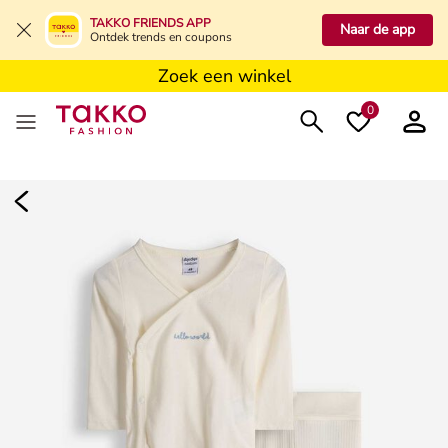
Zoek een winkel
TAKKO FRIENDS APP
Naar de app
Ontdek trends en coupons
Zoek een winkel
Zoek een winkel
0
Dames