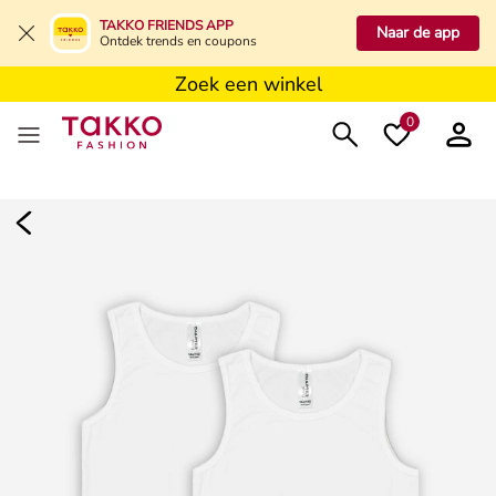
Zoek een winkel
TAKKO FRIENDS APP
Naar de app
Ontdek trends en coupons
Zoek een winkel
Zoek een winkel
0
Dames