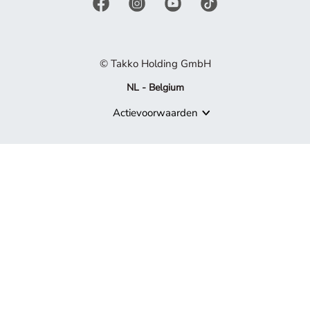
© Takko Holding GmbH
NL - Belgium
Actievoorwaarden
Product niet meer beschikbaar
Sorry, maar het product waarnaar je zoekt, maakt niet langer de