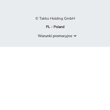
© Takko Holding GmbH
PL - Poland
Warunki promocyjne
Produkt niedostępny
Przykro nam, ale produkt, którego szukasz, nie jest już częścią 