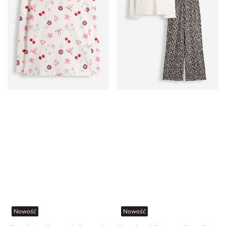
Nowość
Nowość
długa koszulka - nadruk na całej powierzchni - Złamana biel
Komplet pidżamowy Koszulka i spodnie - wzór na całej powierzchni - Wielokolorowy