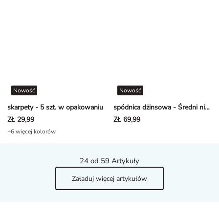
Nowość
Nowość
skarpety - 5 szt. w opakowaniu
spódnica dżinsowa - Średni niebieski dżins - niebieski
ZŁ 29,99
ZŁ 69,99
+6 więcej kolorów
24
od 59 Artykuły
Załaduj więcej artykułów