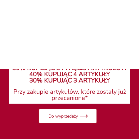
Wyszukiwarka sklepów
Wyszukiwarka sklepów
50% KUPUJĄC 5 I WIĘCEJ ARTYKUŁÓW
40% KUPUJĄC 4 ARTYKUŁY
30% KUPUJĄC 3 ARTYKUŁY
Przy zakupie artykułów, które zostały już
przecenione*
Do wyprzedaży
Panie