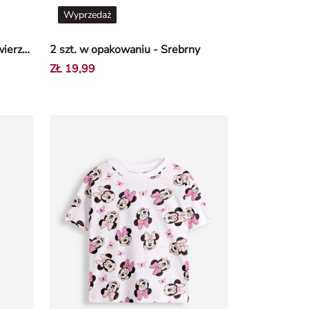
Wyprzedaż
legginsy - nadruk na całej powierzchni - Jasnoróżowy
2 szt. w opakowaniu - Srebrny
ZŁ 19,99