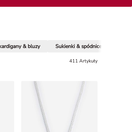
kardigany & bluzy
Sukienki & spódnice
Dżinsy
411 Artykuły