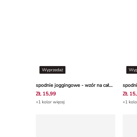
Wyprzedaż
Wyp
spodnie joggingowe - wzór na całej powierzchni - Jasnofioletowy
ZŁ 15,99
ZŁ 15
+1 kolor więcej
+1 kolo