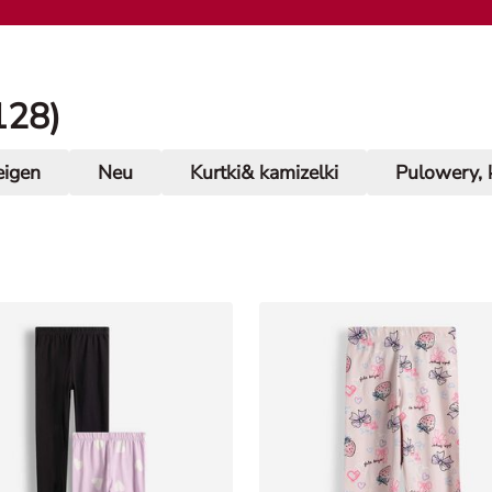
128)
eigen
Neu
Kurtki& kamizelki
Pulowery, 