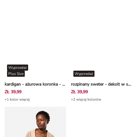
Wyprzedaż
Plus Size
Wyprzedaż
kardigan - ażurowa koronka - Beżowy
rozpinany sweter - dekolt w serek - Złamana biel
ZŁ 39,99
ZŁ 39,99
+1 kolor więcej
+2 więcej kolorów