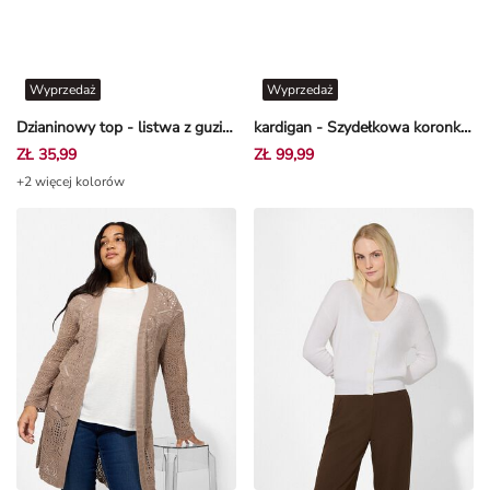
Wyprzedaż
Wyprzedaż
Dzianinowy top - listwa z guzikami - Granatowy
kardigan - Szydełkowa koronka - Złamana biel
ZŁ 35,99
ZŁ 99,99
+2 więcej kolorów