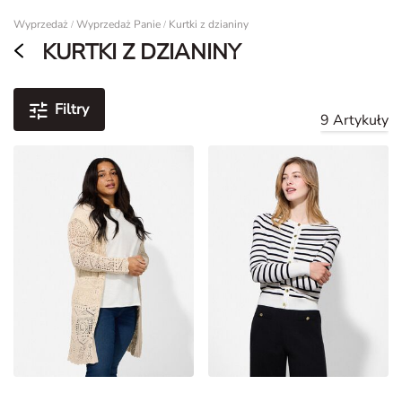
Wyprzedaż
Wyprzedaż Panie
Kurtki z dzianiny
/
/
KURTKI Z DZIANINY
Filtry
9 Artykuły