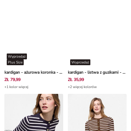
Wyprzedaż
Plus Size
Wyprzedaż
kardigan - ażurowa koronka - Beżowy
kardigan - listwa z guzikami - Złamana biel
ZŁ 79,99
ZŁ 35,99
+1 kolor więcej
+2 więcej kolorów