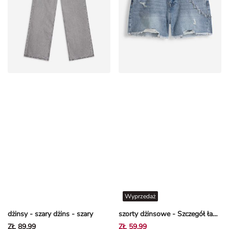
Wyprzedaż
dżinsy - szary dżins - szary
szorty dżinsowe - Szczegół łańcucha - niebieski
ZŁ 89,99
ZŁ 59,99