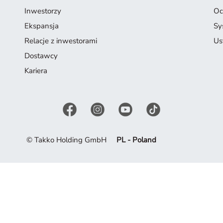
Inwestorzy
Oc
Ekspansja
Sy
Relacje z inwestorami
Us
Dostawcy
Kariera
© Takko Holding GmbH
PL - Poland
naszej oferty. Zainspiruj się obecną kolekcją.