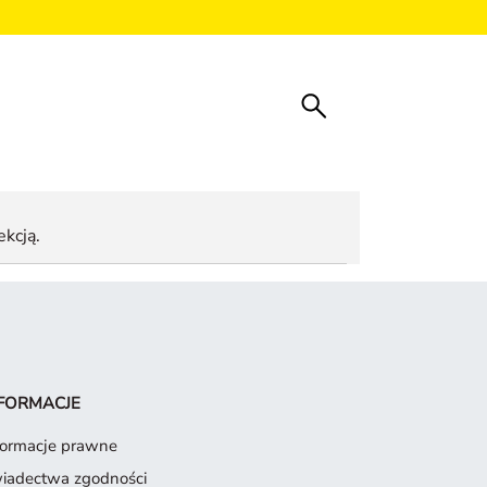
ekcją.
FORMACJE
formacje prawne
iadectwa zgodności