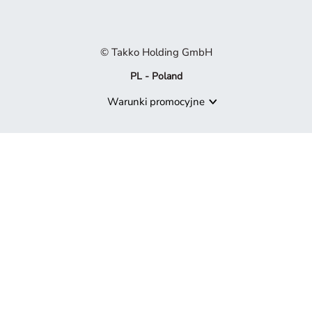
© Takko Holding GmbH
PL - Poland
Warunki promocyjne
Produkt niedostępny
Przykro nam, ale produkt, którego szukasz, nie jest już częścią 