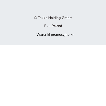
© Takko Holding GmbH
PL - Poland
Warunki promocyjne
Produkt niedostępny
Przykro nam, ale produkt, którego szukasz, nie jest już częścią 