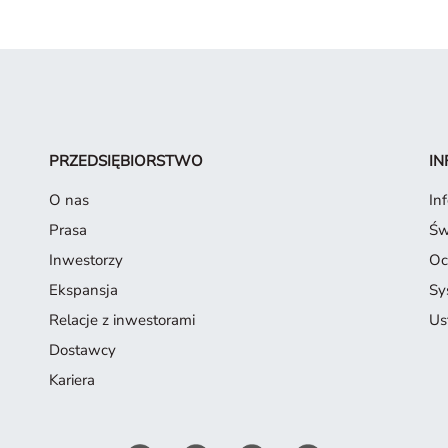
PRZEDSIĘBIORSTWO
IN
O nas
In
Prasa
Św
Inwestorzy
Oc
Ekspansja
Sy
Relacje z inwestorami
Us
Dostawcy
Kariera