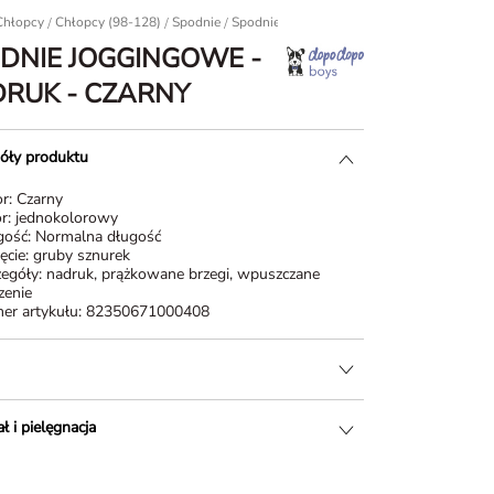
Chłopcy
/
Chłopcy (98-128)
/
Spodnie
/
Spodnie dresowe
spodnie joggingowe - na
DNIE JOGGINGOWE -
RUK - CZARNY
óły produktu
or:
Czarny
r:
jednokolorowy
gość:
Normalna długość
ęcie:
gruby sznurek
zegóły:
nadruk, prążkowane brzegi, wpuszczane
zenie
er artykułu:
82350671000408
ł i pielęgnacja