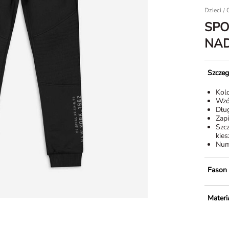
Dzieci
/
SPO
NAD
Szczeg
Kol
Wzó
Dłu
Zapi
Szc
kies
Num
Fason
Materia