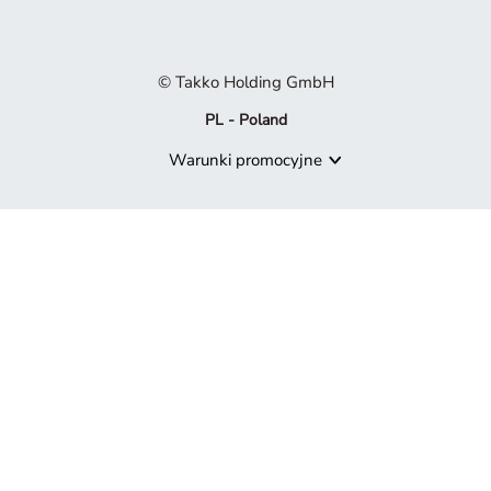
© Takko Holding GmbH
PL - Poland
Warunki promocyjne
Produkt niedostępny
Przykro nam, ale produkt, którego szukasz, nie jest już częścią 