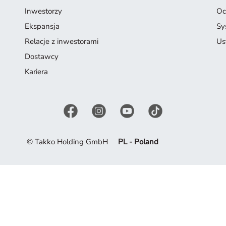
Inwestorzy
Oc
Ekspansja
Sy
Relacje z inwestorami
Us
Dostawcy
Kariera
© Takko Holding GmbH
PL - Poland
naszej oferty. Zainspiruj się obecną kolekcją.