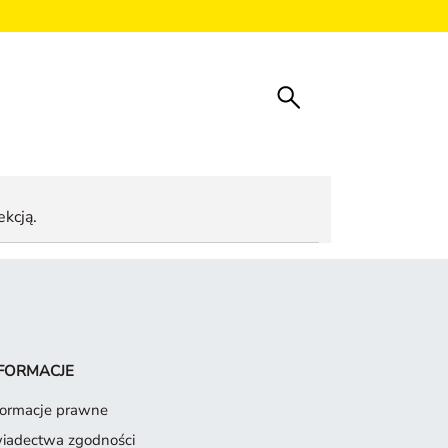
ekcją.
FORMACJE
formacje prawne
iadectwa zgodności