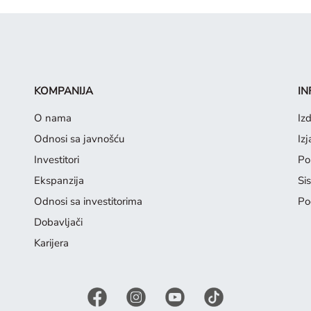
KOMPANIJA
IN
O nama
Iz
Odnosi sa javnošću
Iz
Investitori
Pol
Ekspanzija
Si
Odnosi sa investitorima
Po
Dobavljači
Karijera