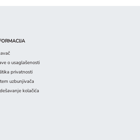
FORMACIJA
davač
jave o usaglašenosti
itika privatnosti
stem uzbunjivača
dešavanje kolačića