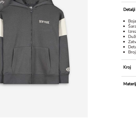
Detalj
Boj
Šar
Izre
Duž
Zat
Deta
Broj
Kroj
Materij