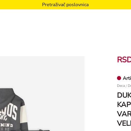
Pretraživač poslovnica
RSD
Art
Deca
/
D
DUK
KAP
VAR
VEL