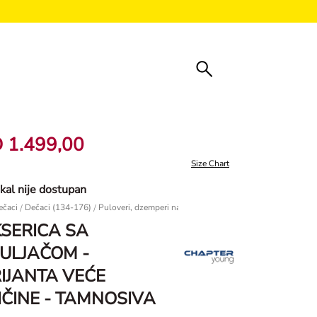
 1.499,00
Size Chart
ikal nije dostupan
ečaci
/
Dečaci (134-176)
/
Puloveri, dzemperi na raskopčavanje & dukserice
Dukseri
SERICA SA
ULJAČOM -
IJANTA VEĆE
IČINE - TAMNOSIVA