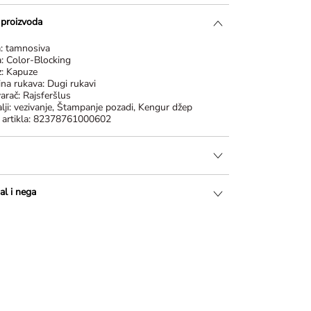
i proizvoda
a:
tamnosiva
a:
Color-Blocking
z:
Kapuze
ina rukava:
Dugi rukavi
varač:
Rajsferšlus
lji:
vezivanje, Štampanje pozadi, Kengur džep
 artikla:
82378761000602
al i nega