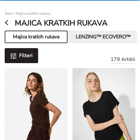
Žene
Žene
Majica kratkih rukava
/
MAJICA KRATKIH RUKAVA
Majica kratkih rukava
LENZING™ ECOVERO™
Trenutna stranica
Filteri
179 Artikli