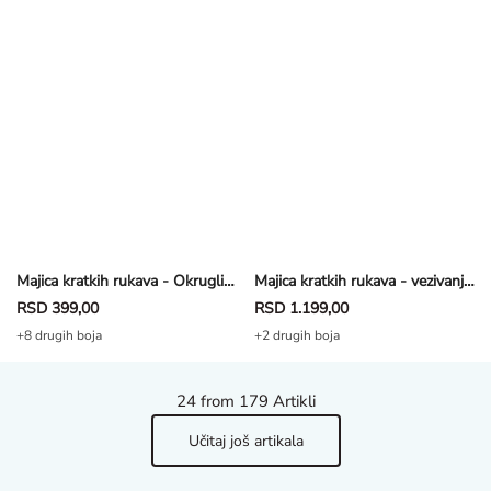
Majica kratkih rukava - Okrugli izrez - petrol plava
Majica kratkih rukava - vezivanje u čvor - petrol plava
RSD 399,00
RSD 1.199,00
+8 drugih boja
+2 drugih boja
24
from 179 Artikli
Učitaj još artikala