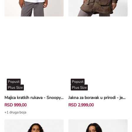
Popust
Popust
Plus Size
Plus Size
Majica kratkih rukava - Snoopy - bela
Jakna za boravak u prirodi - jednobojna - braon
RSD 999,00
RSD 2.999,00
+1 druga boja