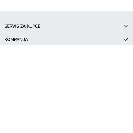
SERVIS ZA KUPCE
KOMPANIJA
INFORMACIJA
© Takko Holding GmbH
SR - Serbia
Промотивни услови