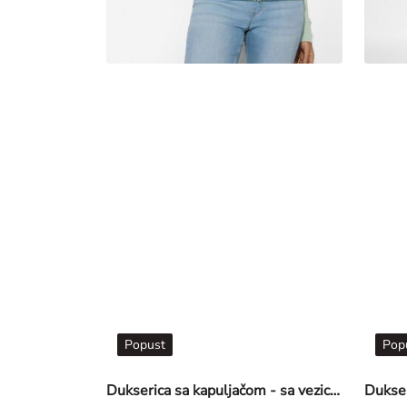
Popust
Pop
Dukserica sa kapuljačom - sa vezicom - mint zelena