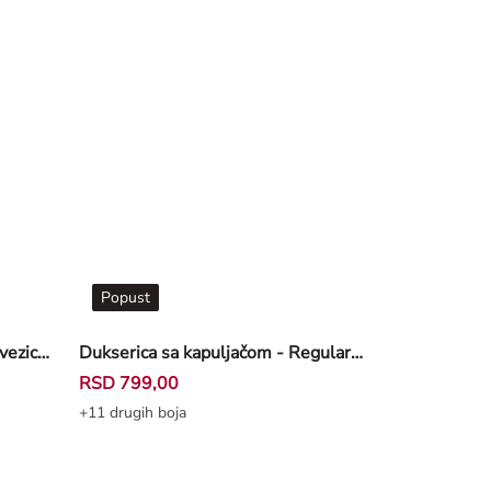
Popust
Dukserica sa kapuljačom - sa vezicom - bela
Dukserica sa kapuljačom - Regularna varijanta - svetložuta
RSD 799,00
+11 drugih boja