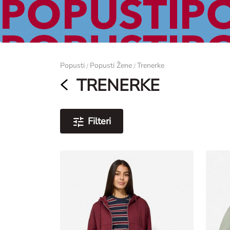
Žene
Popusti
Popusti Žene
Trenerke
/
/
TRENERKE
Filteri