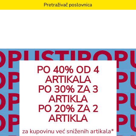
Pretraživač poslovnica
PO 40% OD 4
ARTIKALA
PO 30% ZA 3
ARTIKLA
PO 20% ZA 2
ARTIKLA
za kupovinu već sniženih artikala*