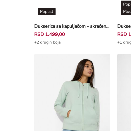
Pop
Popust
Plus
Dukserica sa kapuljačom - skraćen - tamnocrvena
RSD 1.499,00
RSD 1
+2 drugih boja
+1 drug