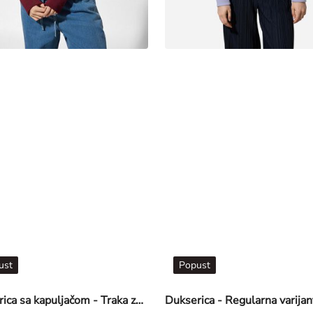
ust
Popust
Dukserica sa kapuljačom - Traka za dugmad - tamnocrvena