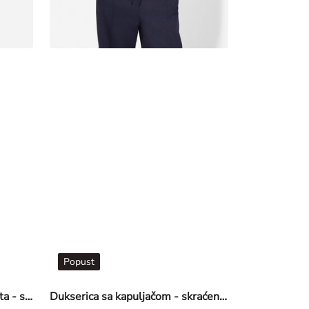
Popust
Dukserica - Regularna varijanta - svetloplava
Dukserica sa kapuljačom - skraćen - tamnoplava