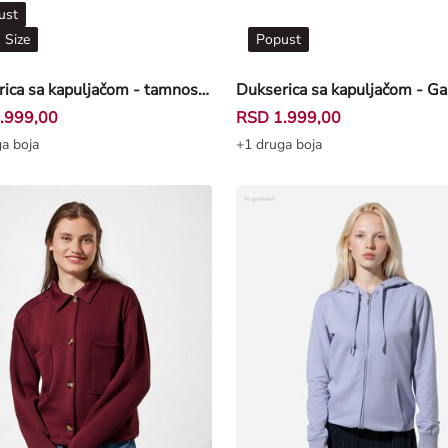
ust
 Size
Popust
Dukserica sa kapuljačom - tamnosiva
.999,00
RSD 1.999,00
a boja
+1 druga boja