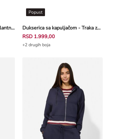
Popust
Dukserica sa kapuljačom - Galantne pruge - tamnoplava
Dukserica sa kapuljačom - Traka za dugmad - tamnoplava
RSD 1.999,00
+2 drugih boja