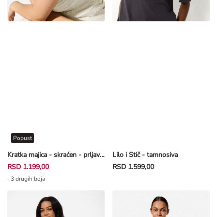
Popust
Kratka majica - skraćen - prljavobela
Lilo i Stič - tamnosiva
RSD 1.199,00
RSD 1.599,00
+3 drugih boja