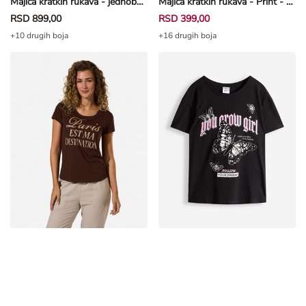
Majica kratkih rukava - jednobojna - maslinasto zelena
Majica kratkih rukava - Print - prljavobela
RSD 899,00
RSD 399,00
+10 drugih boja
+16 drugih boja