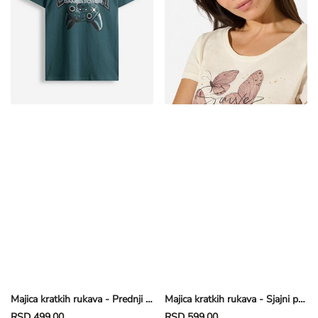
Majica kratkih rukava - Prednji otisak - tamnozelena
Majica kratkih rukava - Sjajni print - prljavobela
RSD 499,00
RSD 599,00