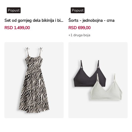
Popust
Popust
Set od gornjeg dela bikinija i bikini gaćica - Šareni print - prljavobela
Šorts - jednobojna - crna
RSD 1.499,00
RSD 699,00
+1 druga boja