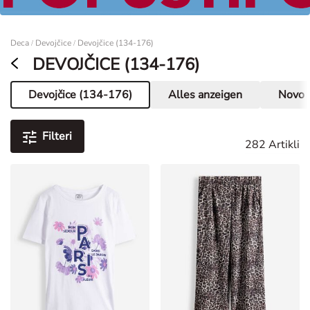
Žene
Deca
Devojčice
Devojčice (134-176)
/
/
DEVOJČICE (134-176)
Devojčice (134-176)
Alles anzeigen
Novo
Trenutna stranica
Filteri
282 Artikli