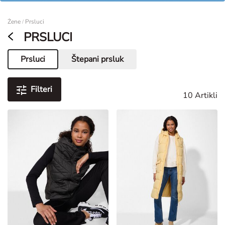
Žene
Žene
Prsluci
/
PRSLUCI
Prsluci
Štepani prsluk
Trenutna stranica
Filteri
10 Artikli