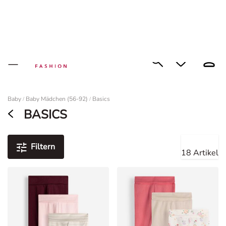
Filialfinder
TAKKO FRIENDS APP
Zur App
Trends & Coupons entdecken
Filialfinder
Filialfinder
0
Damen
Baby
Baby Mädchen (56-92)
Basics
/
/
BASICS
Filtern
18 Artikel