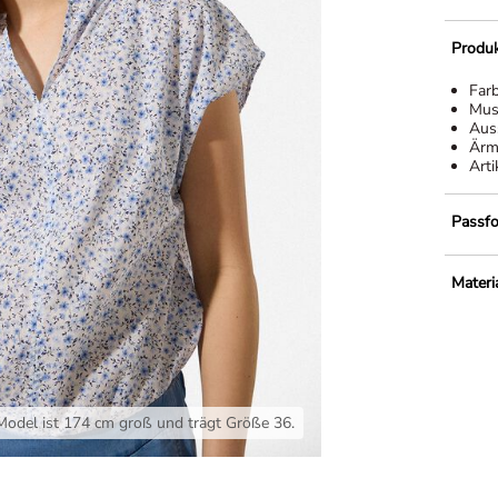
Produk
Far
Mus
Aus
Ärm
Arti
Passf
Materi
Model ist 174 cm groß und trägt Größe 36.