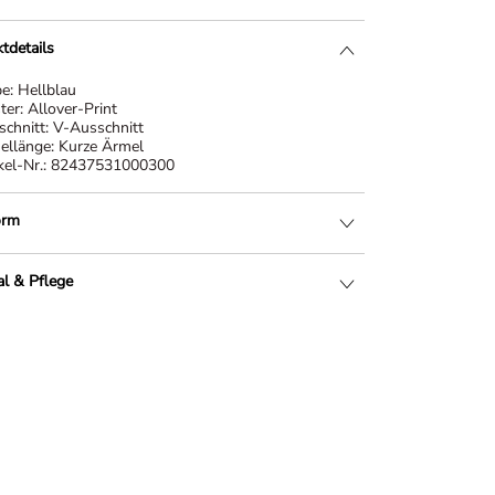
tdetails
be:
Hellblau
ter:
Allover-Print
schnitt:
V-Ausschnitt
ellänge:
Kurze Ärmel
kel-Nr.:
82437531000300
orm
al & Pflege