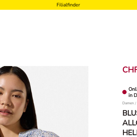
Filialfinder
CHF
Onl
in D
Damen
/
BLU
ALL
HEL