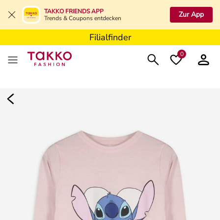
Filialfinder
TAKKO FRIENDS APP
Zur App
Trends & Coupons entdecken
Filialfinder
Filialfinder
0
Damen