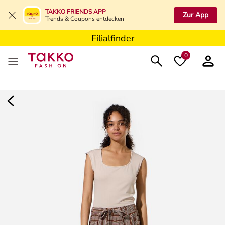
Filialfinder
TAKKO FRIENDS APP
Zur App
Trends & Coupons entdecken
Filialfinder
Filialfinder
0
Damen