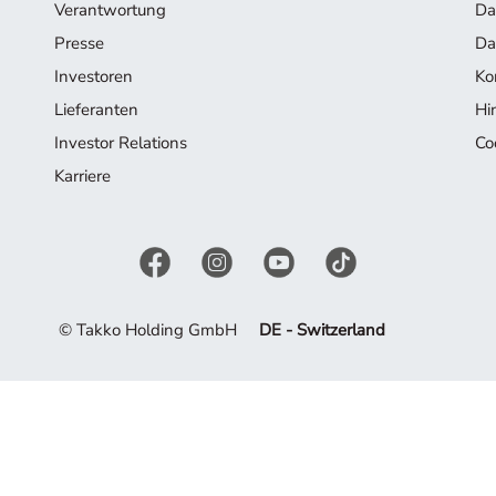
Verantwortung
Da
Presse
Da
Investoren
Ko
Lieferanten
Hi
Investor Relations
Co
Karriere
© Takko Holding GmbH
DE - Switzerland
 mehr in unserem Angebot enthalten. Lassen Sie sich von der ak