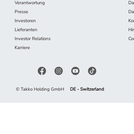
Verantwortung
Da
Presse
Da
Investoren
Ko
Lieferanten
Hi
Investor Relations
Co
Karriere
© Takko Holding GmbH
DE - Switzerland
 mehr in unserem Angebot enthalten. Lassen Sie sich von der ak