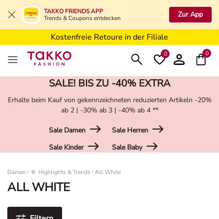
5€ Gutschein nach Registrierung*
TAKKO FRIENDS APP
Zur App
Trends & Coupons entdecken
Kostenfreie Lieferung ab 19,99€ in Deine Filiale
Kostenfreie Retoure in der Filiale
5€ Gutschein nach Registrierung*
0
0
SALE! BIS ZU -40% EXTRA
Erhalte beim Kauf von gekennzeichneten reduzierten Artikeln -20%
ab 2 | -30% ab 3 | -40% ab 4 **
Sale Damen
Sale Herren
Sale Kinder
Sale Baby
Damen
Damen
☆ Highlights & Trends
All White
/
/
ALL WHITE
Filtern