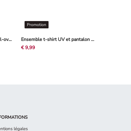
Promotion
Combinaison UV - Imprimé all-over - rosé tendre
Ensemble t-shirt UV et pantalon UV - Imprimé all-over - Blanc cassé
€ 9,99
FORMATIONS
ntions légales