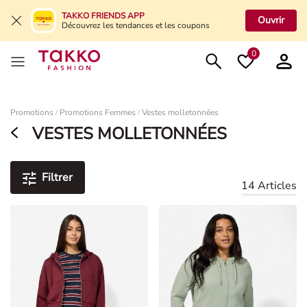
TAKKO FRIENDS APP
Ouvrir
Découvrez les tendances et les coupons
0
Damen
Promotions
Promotions Femmes
Vestes molletonnées
/
/
VESTES MOLLETONNÉES
Filtrer
14 Articles